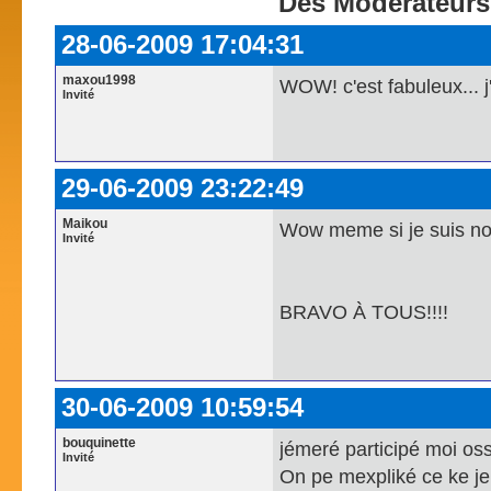
Des Modérateurs
28-06-2009 17:04:31
maxou1998
WOW! c'est fabuleux... j'
Invité
29-06-2009 23:22:49
Maikou
Wow meme si je suis nou
Invité
BRAVO À TOUS!!!!
30-06-2009 10:59:54
bouquinette
jémeré participé moi oss
Invité
On pe mexpliké ce ke je 