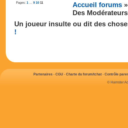
Pages:
1
…
9
10
11
Accueil forums
Des Modérateurs
Un joueur insulte ou dit des chos
!
Partenaires
-
CGU
-
Charte du forum/tchat
-
Contrôle paren
© Hamster Ac