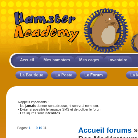
Accueil
Mes hamsters
Mes cages
Inventaire
La Boutique
La Poste
Le Forum
La 
Rappels importants :
- Ne
jamais
donner son adresse, ni son vrai nom, etc.
- Eviter si possible le langage SMS et de polluer le forum
- Les injures sont
interdites
Pages:
1
…
9
10
11
Accueil forums