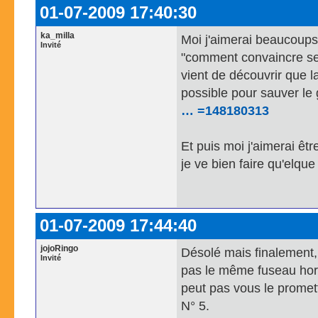
01-07-2009 17:40:30
ka_milla
Moi j'aimerai beaucoups 
Invité
"comment convaincre ses
vient de découvrir que la
possible pour sauver le
… =148180313
Et puis moi j'aimerai êtr
je ve bien faire qu'elque
01-07-2009 17:44:40
jojoRingo
Désolé mais finalement, 
Invité
pas le même fuseau hora
peut pas vous le promett
N° 5.