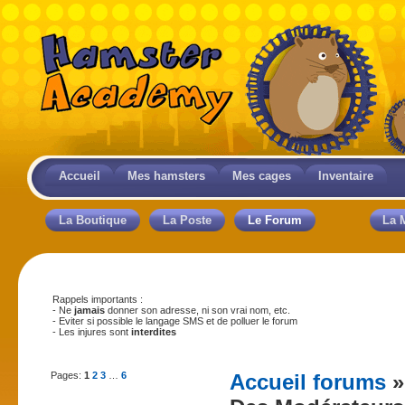
Accueil
Mes hamsters
Mes cages
Inventaire
La Boutique
La Poste
Le Forum
La 
Rappels importants :
- Ne
jamais
donner son adresse, ni son vrai nom, etc.
- Eviter si possible le langage SMS et de polluer le forum
- Les injures sont
interdites
Pages:
1
2
3
…
6
Accueil forums