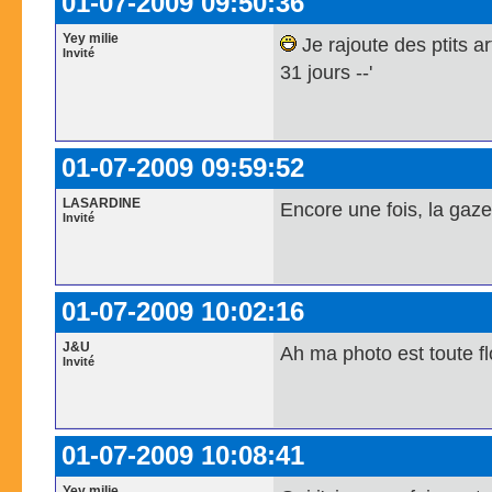
01-07-2009 09:50:36
Yey milie
Je rajoute des ptits ar
Invité
31 jours --'
01-07-2009 09:59:52
LASARDINE
Encore une fois, la gaz
Invité
01-07-2009 10:02:16
J&U
Ah ma photo est toute fl
Invité
01-07-2009 10:08:41
Yey milie