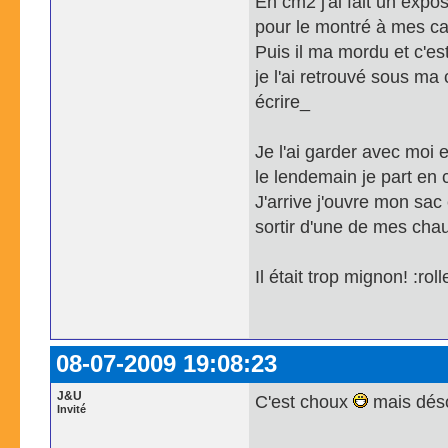
En cm2 j'ai fait un expo
pour le montré à mes 
Puis il ma mordu et c'es
je l'ai retrouvé sous ma
écrire_
Je l'ai garder avec moi 
le lendemain je part en 
J'arrive j'ouvre mon sac
sortir d'une de mes cha
Il était trop m
08-07-2009 19:08:23
J&U
C'est choux
mais désol
Invité