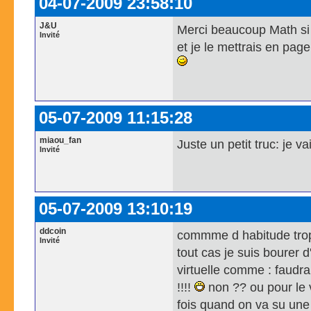
04-07-2009 23:58:10
J&U
Merci beaucoup Math si t
Invité
et je le mettrais en pag
05-07-2009 11:15:28
miaou_fan
Juste un petit truc: je v
Invité
05-07-2009 13:10:19
ddcoin
commme d habitude trop 
Invité
tout cas je suis bourer
virtuelle comme : faudrai
!!!!
non ?? ou pour le v
fois quand on va su une 