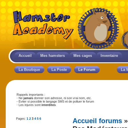
Accueil
Mes hamsters
Mes cages
Inventaire
La Boutique
La Poste
Le Forum
La 
Rappels importants :
- Ne
jamais
donner son adresse, ni son vrai nom, etc.
- Eviter si possible le langage SMS et de polluer le forum
- Les injures sont
interdites
Pages:
1
2
3
4
5
6
Accueil forums