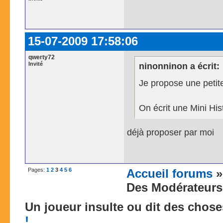
15-07-2009 17:58:06
qwerty72
Invité
ninonninon a écrit:
Je propose une petite
On écrit une Mini Hist
déjà proposer par moi
Pages:
1
2
3
4
5
6
Accueil forums
Des Modérateurs 
Un joueur insulte ou dit des chos
!