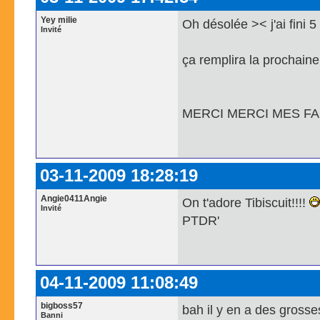
Yey milie
Oh désolée >< j'ai fini 5
Invité
ça remplira la prochain
MERCI MERCI MES FA
03-11-2009 18:28:19
Angie0411Angie
On t'adore Tibiscuit!!!!
Invité
PTDR'
04-11-2009 11:08:49
bigboss57
bah il y en a des grosses
Banni