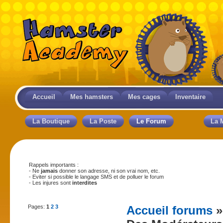
Accueil
Mes hamsters
Mes cages
Inventaire
La Boutique
La Poste
Le Forum
La 
Rappels importants :
- Ne
jamais
donner son adresse, ni son vrai nom, etc.
- Eviter si possible le langage SMS et de polluer le forum
- Les injures sont
interdites
Pages:
1
2
3
Accueil forums