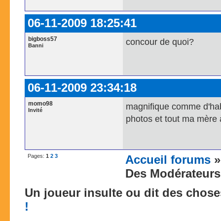
06-11-2009 18:25:41
bigboss57
concour de quoi?
Banni
06-11-2009 23:34:18
momo98
magnifique comme d'hab j
Invité
photos et tout ma mère à
Pages:
1
2
3
Accueil forums
Des Modérateurs
Un joueur insulte ou dit des chos
!