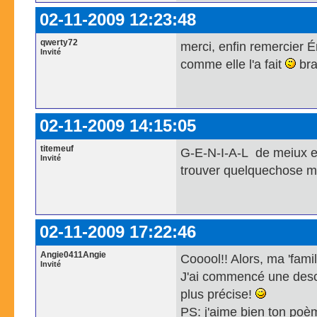
02-11-2009 12:23:48
qwerty72
merci, enfin remercier Ém
Invité
comme elle l'a fait
bra
02-11-2009 14:15:05
titemeuf
G-E-N-I-A-L de meiux en
Invité
trouver quelquechose mai
02-11-2009 17:22:46
Angie0411Angie
Cooool!! Alors, ma 'famil
Invité
J'ai commencé une descri
plus précise!
PS: j'aime bien ton po