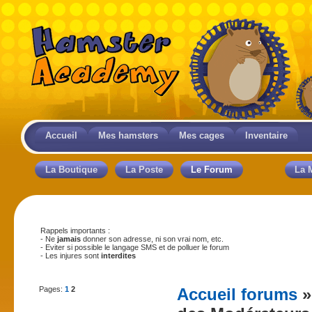
Accueil
Mes hamsters
Mes cages
Inventaire
La Boutique
La Poste
Le Forum
La 
Rappels importants :
- Ne
jamais
donner son adresse, ni son vrai nom, etc.
- Eviter si possible le langage SMS et de polluer le forum
- Les injures sont
interdites
Pages:
1
2
Accueil forums