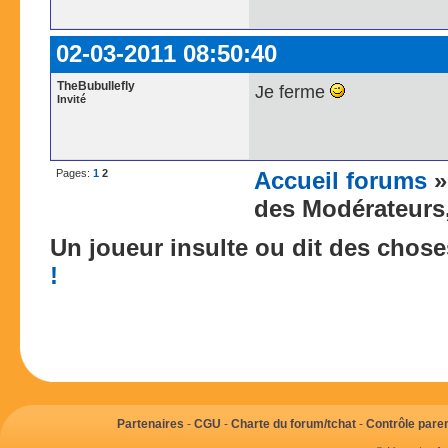
02-03-2011 08:50:40
TheBubullefly
Je ferme
Invité
Pages:
1
2
Accueil forums
des Modérateurs,
Un joueur insulte ou dit des chos
!
Partenaires
-
CGU
-
Charte du forum/tchat
-
Contrôle paren