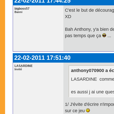
22-02-2011 17:44:25
bigboss57
C'est le but de décourag
Banni
XD
Bah Anthony, y'a bien d
pas temps que ça
...
22-02-2011 17:51:40
LASARDINE
Invité
anthony070900 a écr
LASARDINE comment t
es aussi j ai une qu
1/ J'évite d'écrire n'im
sur ce jeu