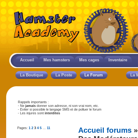
Accueil
Mes hamsters
Mes cages
Inventaire
La Boutique
La Poste
Le Forum
La 
Rappels importants :
- Ne
jamais
donner son adresse, ni son vrai nom, etc.
- Eviter si possible le langage SMS et de polluer le forum
- Les injures sont
interdites
Pages:
1
2
3
4
5
…
11
Accueil forums