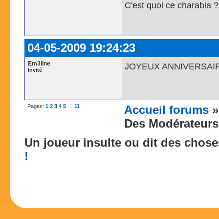
C'est quoi ce charabia 
04-05-2009 19:24:23
Em3line
JOYEUX ANNIVERSAIRE 
Invité
Pages:
1
2
3
4
5
…
11
Accueil forums
Des Modérateurs
Un joueur insulte ou dit des chos
!