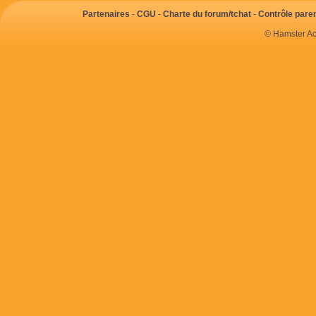
Partenaires
-
CGU
-
Charte du forum/tchat
-
Contrôle paren
© Hamster Ac