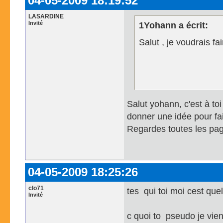
04-05-2009 18:19:52
LASARDINE
Invité
1Yohann a écrit:
Salut , je voudrais fai
(Contac
Pseudo :
Salut yohann, c'est à to
donner une idée pour fai
Regardes toutes les pag
04-05-2009 18:25:26
clo71
tes qui toi moi cest que
Invité
c quoi to pseudo je vien