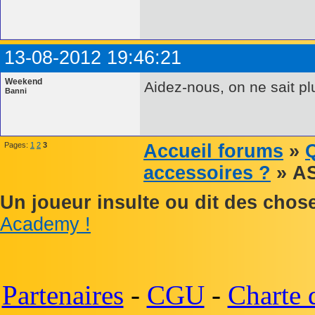
13-08-2012 19:46:21
Weekend
Aidez-nous, on ne sait plus
Banni
Pages:
1
2
3
Accueil forums
»
Q
accessoires ?
» A
Un joueur insulte ou dit des cho
Academy !
Partenaires
-
CGU
-
Charte 