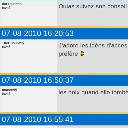
darkquentin
Ouias suivez son conseil
Invité
07-08-2010 16:20:53
TheBubullefly
J'adore les idées d'acces
Invité
préfère
07-08-2010 16:50:37
manon95
les noix quand elle tombe
Invité
07-08-2010 16:55:41