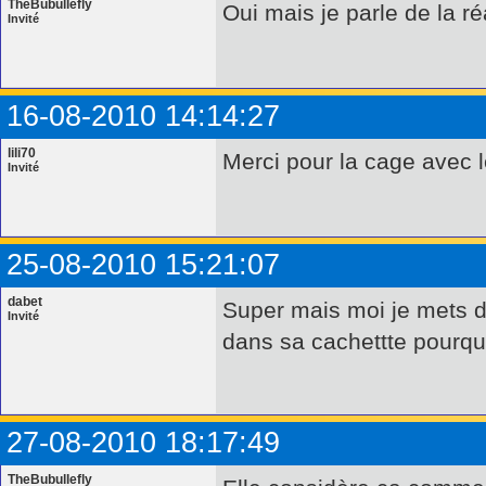
TheBubullefly
Oui mais je parle de la ré
Invité
16-08-2010 14:14:27
lili70
Merci pour la cage avec l
Invité
25-08-2010 15:21:07
dabet
Super mais moi je mets du
Invité
dans sa cachettte pourqu
27-08-2010 18:17:49
TheBubullefly