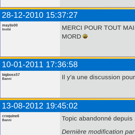
28-12-2010 15:37:27
maylis00
MERCI POUR TOUT MAI
Invité
MORD
10-01-2011 17:36:58
bigboss57
Il y'a une discussion pour
Banni
13-08-2012 19:45:02
croquine6
Topic abandonné depuis 
Banni
Dernière modification pa