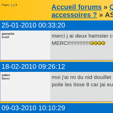
Pages:
1
2
3
Accueil forums
»
Q
accessoires ?
» A
25-01-2010 00:33:20
guenette
merci j ai deux hamster c
Invité
MERCI!!!!!!!!!!!!!!
18-02-2010 09:26:12
juliien
moi j'ai mi du nid douill
Banni
poile les tisse 8 car jai 
09-03-2010 10:10:29